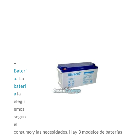
–
Baterí
a
: La
baterí
a
la
elegir
emos
según
el
consumo y las necesidades. Hay 3 modelos de baterías