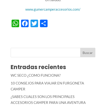
www.gumercamperaccesorios.com/
W
F
T
C
h
ac
w
o
at
e
itt
m
s
b
er
p
A
o
ar
p
o
ti
Entradas recientes
p
k
r
WC SECO ¿COMO FUNCIONA?
10 CONSEJOS PARA VIAJAR EN FURGONETA
CAMPER
¿SABES CUALES SON LOS PRINCIPALES
ACCESORIOS CAMPER PARA UNA AVENTURA