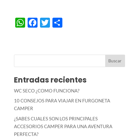
W
F
T
C
h
ac
w
o
at
e
itt
m
s
b
er
p
A
o
ar
p
o
ti
Entradas recientes
p
k
r
WC SECO ¿COMO FUNCIONA?
10 CONSEJOS PARA VIAJAR EN FURGONETA
CAMPER
¿SABES CUALES SON LOS PRINCIPALES
ACCESORIOS CAMPER PARA UNA AVENTURA
PERFECTA?