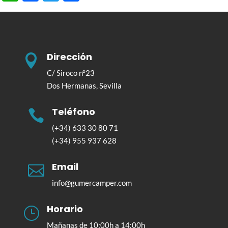
Dirección

C/ Siroco n°23
Dos Hermanas, Sevilla
Teléfono

(+34) 633 30 80 71
(+34) 955 937 628
Email

info@gumercamper.com
Horario
}
Mañanas de 10:00h a 14:00h