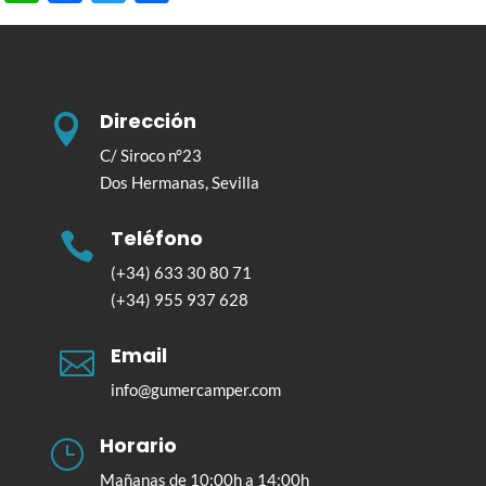
Dirección

C/ Siroco n°23
Dos Hermanas, Sevilla
Teléfono

(+34) 633 30 80 71
(+34) 955 937 628
Email

info@gumercamper.com
Horario
}
Mañanas de 10:00h a 14:00h